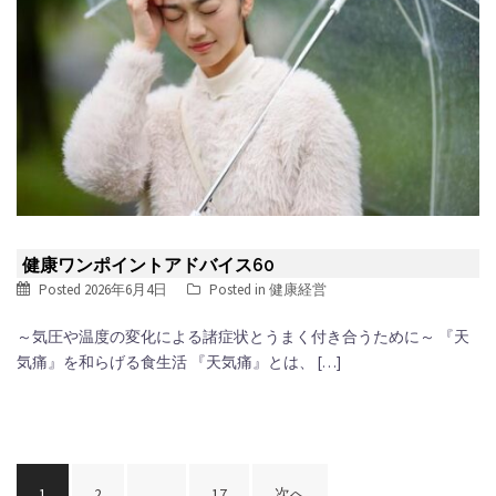
健康ワンポイントアドバイス60
Posted
2026年6月4日
Posted in
健康経営
～気圧や温度の変化による諸症状とうまく付き合うために～ 『天
気痛』を和らげる食生活 『天気痛』とは、 […]
投
1
2
…
17
次へ