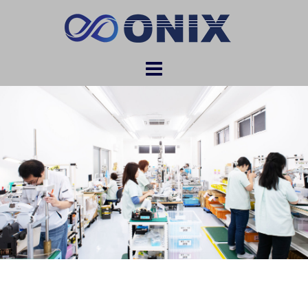
コ
ン
テ
ン
ツ
へ
ス
キ
ッ
プ