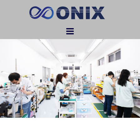
コ
ン
テ
ン
ツ
へ
ス
キ
ッ
プ