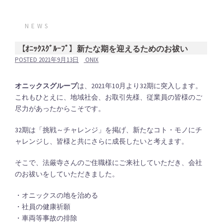
NEWS
【ｵﾆｯｸｽｸﾞﾙｰﾌﾟ】新たな期を迎えるためのお祓い
POSTED
2021年9月13日
ONIX
オニックスグループ
は、2021年10月より32期に突入します。
これもひとえに、地域社会、お取引先様、従業員の皆様のご
尽力があったからこそです。
32期は「挑戦～チャレンジ」を掲げ、新たなコト・モノにチ
ャレンジし、皆様と共にさらに成長したいと考えます。
そこで、法厳寺さんのご住職様にご来社していただき、会社
のお祓いをしていただきました。
・オニックスの地を治める
・社員の健康祈願
・車両等事故の排除