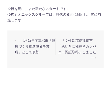
今日を境に、また新たなスタートです。
今後もオニックスグループは、時代の変化に対応し、常に前
進します！
⟵
令和3年度蒲郡市「健
「女性活躍促進宣言」
投
康づくり推進優良事業
「あいち女性輝きカンパ
稿
所」として表彰
ニー認証取得」しました
ナ
⟶
ビ
ゲ
ー
シ
ョ
ン