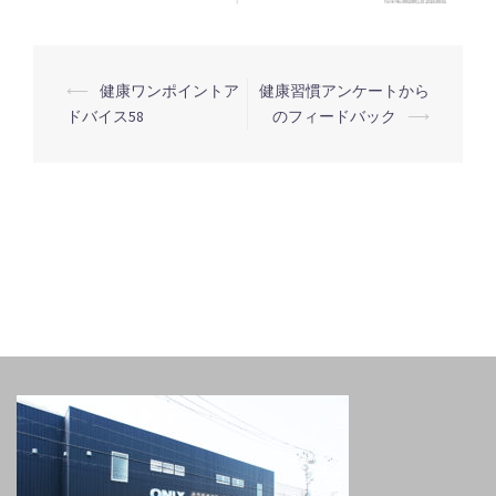
⟵
健康ワンポイントア
健康習慣アンケートから
投
ドバイス58
のフィードバック
⟶
稿
ナ
ビ
ゲ
ー
シ
ョ
ン