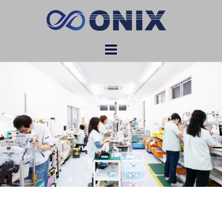
コ
ン
テ
ン
ツ
へ
ス
キ
ッ
プ